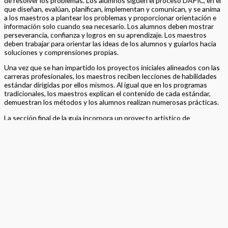
de resolver los problemas. Los alumnos siguen el proceso DAPIC, en el
que diseñan, evalúan, planifican, implementan y comunican, y se anima
a los maestros a plantear los problemas y proporcionar orientación e
información solo cuando sea necesario. Los alumnos deben mostrar
perseverancia, confianza y logros en su aprendizaje. Los maestros
deben trabajar para orientar las ideas de los alumnos y guiarlos hacia
soluciones y comprensiones propias.
Una vez que se han impartido los proyectos iniciales alineados con las
carreras profesionales, los maestros reciben lecciones de habilidades
estándar dirigidas por ellos mismos. Al igual que en los programas
tradicionales, los maestros explican el contenido de cada estándar,
demuestran los métodos y los alumnos realizan numerosas prácticas.
La sección final de la guía incorpora un proyecto artístico de
actividades de lectura en el que Amelia Rose y su familia completan
actividades alineadas con la ciencia NGSS y resuelven un problema
utilizando sus conocimientos y habilidades matemáticas. El contenido
de la actividad de lectura también está alineado con el ELAR de
California. El contenido de los principios y conceptos
medioambientales se encuentra en todos los planes de lecciones, pero
ofrecemos un proyecto final de Big Idea EP&C que exige la
demostración de los conocimientos y habilidades de los SMP del
grado.
¿Por qué Big Ideas?
El concepto de Big Ideas consiste en alejarse del
aprendizaje más tradicional, estándar por estándar, y avanzar hacia la