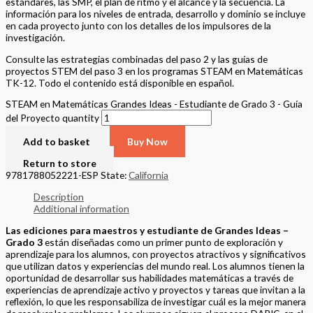
actividades de lectura en el que Amelia Rose y su familia completan
actividades alineadas con la ciencia NGSS y resuelven un problema
utilizando sus conocimientos y habilidades matemáticas. El contenido
de la actividad de lectura también está alineado con el ELAR de
California. El contenido de los principios y conceptos
medioambientales se encuentra en todos los planes de lecciones, pero
ofrecemos un proyecto final de Big Idea EP&C que exige la
demostración de los conocimientos y habilidades de los SMP del
grado.
¿Por qué Big Ideas?
El concepto de Big Ideas consiste en alejarse del
aprendizaje más tradicional, estándar por estándar, y avanzar hacia la
comprensión de los conceptos matemáticos de manera que se
conecten entre los distintos grados, basándose en los conocimientos
y experiencias de aprendizaje previos.
Este enfoque de la enseñanza y el aprendizaje tiene como objetivo
integrar, en lugar de aislar, los conceptos matemáticos, destacando los
usos de las matemáticas en la vida cotidiana. Nuestro objetivo es
proporcionar a los estudiantes la oportunidad de utilizar las
habilidades aprendidas con fluidez, flexibilidad, eficiencia y precisión.
Los estudiantes aprenden mejor haciendo.
Edition
Student Project Edition