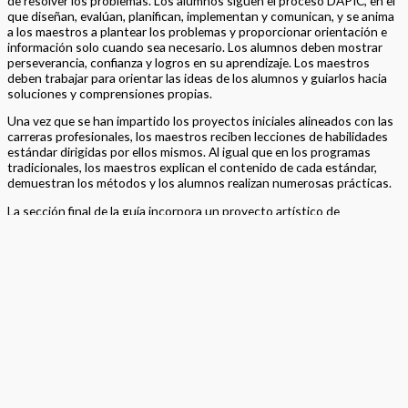
Format
Hardback Color
Version
California
,
Spanish Language
Grade
Elementary
,
Grade 3
STEAM
> California Math Adopted 2025 – Spanish
,
>
Program
Mathematics
Basket
Product categories
Alaska
(6)
California
(590)