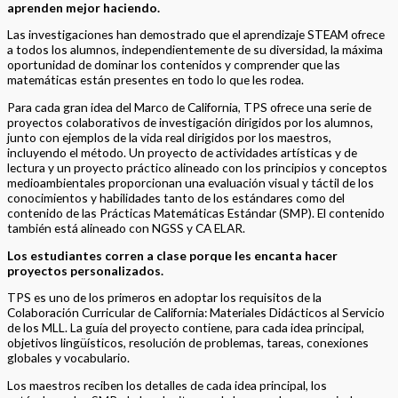
9781788052221-ESP
State:
California
Description
Additional information
Las ediciones para maestros y estudiante de Grandes Ideas –
Grado 3
están diseñadas como un primer punto de exploración y
aprendizaje para los alumnos, con proyectos atractivos y significativos
que utilizan datos y experiencias del mundo real. Los alumnos tienen la
oportunidad de desarrollar sus habilidades matemáticas a través de
experiencias de aprendizaje activo y proyectos y tareas que invitan a la
reflexión, lo que les responsabiliza de investigar cuál es la mejor manera
de resolver los problemas. Los alumnos siguen el proceso DAPIC, en el
que diseñan, evalúan, planifican, implementan y comunican, y se anima
a los maestros a plantear los problemas y proporcionar orientación e
información solo cuando sea necesario. Los alumnos deben mostrar
perseverancia, confianza y logros en su aprendizaje. Los maestros
deben trabajar para orientar las ideas de los alumnos y guiarlos hacia
soluciones y comprensiones propias.
Una vez que se han impartido los proyectos iniciales alineados con las
carreras profesionales, los maestros reciben lecciones de habilidades
estándar dirigidas por ellos mismos. Al igual que en los programas
tradicionales, los maestros explican el contenido de cada estándar,
demuestran los métodos y los alumnos realizan numerosas prácticas.
La sección final de la guía incorpora un proyecto artístico de