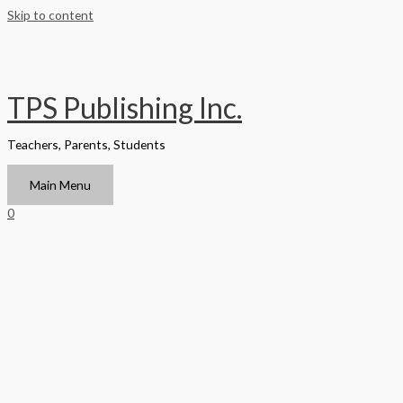
Skip to content
TPS Publishing Inc.
Teachers, Parents, Students
Main Menu
0
Home
/
California
/ STEAM en Matemáticas Grandes Ideas –
Estudiante de Grado 3 – Guía del Proyecto
California
STEAM en Matemáticas Grandes
Ideas – Estudiante de Grado 3 –
Guía del Proyecto