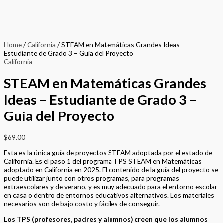
contenido de las Prácticas Matemáticas Estándar (SMP). El contenido
también está alineado con NGSS y CA ELAR.
Los estudiantes corren a clase porque les encanta hacer
proyectos personalizados.
TPS es uno de los primeros en adoptar los requisitos de la
Colaboración Curricular de California: Materiales Didácticos al Servicio
de los MLL. La guía del proyecto contiene, para cada idea principal,
objetivos lingüísticos, resolución de problemas, tareas, conexiones
globales y vocabulario.
Los maestros reciben los detalles de cada idea principal, los
estándares, las SMP, el plan de ritmo y el alcance y la secuencia. La
información para los niveles de entrada, desarrollo y dominio se incluye
en cada proyecto junto con los detalles de los impulsores de la
investigación.
Consulte las estrategias combinadas del paso 2 y las guías de
proyectos STEM del paso 3 en los programas STEAM en Matemáticas
TK-12. Todo el contenido está disponible en español.
STEAM en Matemáticas Grandes Ideas - Estudiante de Grado 3 - Guía
del Proyecto quantity
Add to basket
Buy Now
Return to store