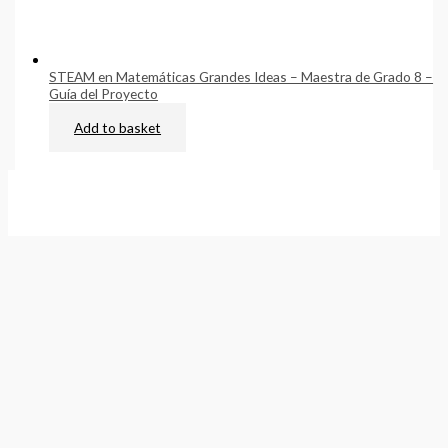
STEAM en Matemáticas Grandes Ideas – Maestra de Grado 8 –
Guía del Proyecto
$
79.00
Add to basket
Quick Links
Home
About
Cart
Contact
Terms of Purchase